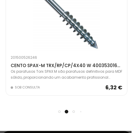
201500526246
CENTO SPAX-M TRX/RP/CP/4X40 W 4003530168468
Os parafusos Torx SPAX M são parafusos definitivos para MDF
sólido, proporcionando um acabamento profissional
invisível. Cabeça de corte Spax com serrilhas retificadas e
6,32 €
SOB CONSULTA
nervuras escareadas para potência máxima de
acionamento sem rachar a madeira.