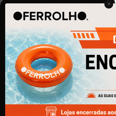
O Ferrolho iniciou a sua atividade em 1990. O que começou
por ser uma simples empresa de ferragens para
construção civil, é agora uma empresa de referência na
área de Ferragens para Mobiliário e Arquitetura.
EMPRESA
Quem Somos
Produtos
Catálogos