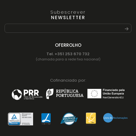
Subescrever
NEWSLETTER
OFERROLHO
Tel. +351 253 670 732
(chamada para a rede fixa nacional)
Cofinanciado por: