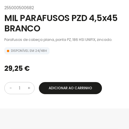
255000500682
MIL PARAFUSOS PZD 4,5x45
BRANCO
Parafusos de cabeça plana, ponta PZ, 186 HSI UNIFIX, zincado.
DISPONÍVEL EM 24/48H
29,25 €
ADICIONAR AO CARRINHO
Q
u
a
n
t