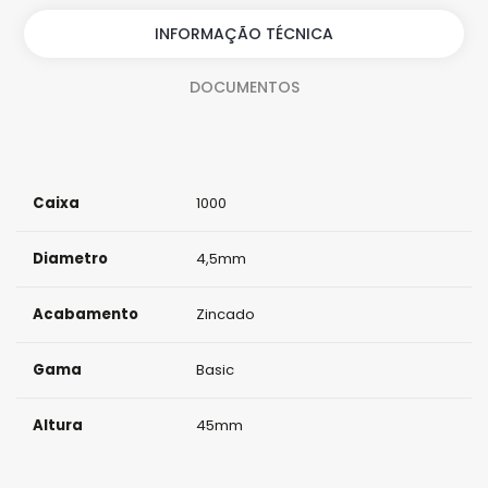
i
INFORMAÇÃO TÉCNICA
d
DOCUMENTOS
a
d
e
Caixa
1000
Diametro
4,5mm
Acabamento
Zincado
Gama
Basic
Altura
45mm