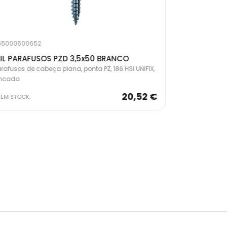
55000500652
25500050064
IL PARAFUSOS PZD 3,5x50 BRANCO
MIL PARAFU
rafusos de cabeça plana, ponta PZ, 186 HSI UNIFIX,
Parafusos de c
incado.
zincado.
20,52 €
EM STOCK
EM STOCK