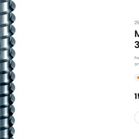
2
Pa
zi
1