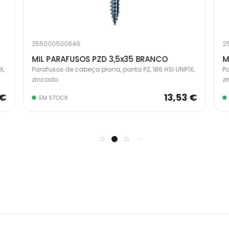
255000500646
2
MIL PARAFUSOS PZD 3,5x35 BRANCO
M
X,
Parafusos de cabeça plana, ponta PZ, 186 HSI UNIFIX,
Pa
zincado.
z
 €
13,53 €
EM STOCK