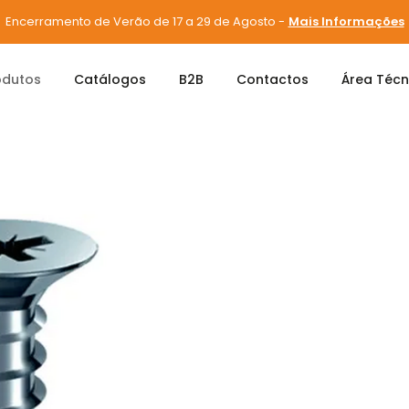
Encerramento de Verão de 17 a 29 de Agosto -
Mais Informações
odutos
Catálogos
B2B
Contactos
Área Técn
s e Parafusos
Parafusos
MIL PARAFUSOS PZD 3,5x40 BRANCO