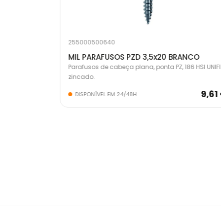
255000500640
ANCO
MIL PARAFUSOS PZD 3,5x20 BRANCO
86 HSI UNIFIX,
Parafusos de cabeça plana, ponta PZ, 186 HSI UNIFI
zincado.
18,77 €
9,61
DISPONÍVEL EM 24/48H