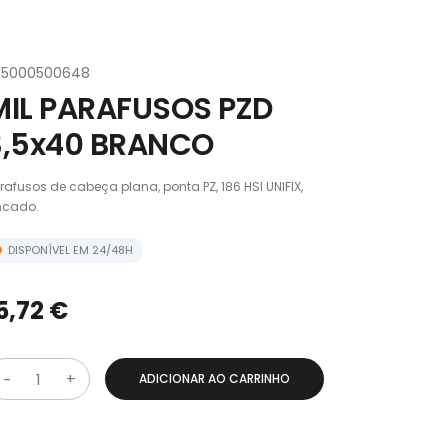
55000500648
MIL PARAFUSOS PZD
3,5x40 BRANCO
rafusos de cabeça plana, ponta PZ, 186 HSI UNIFIX,
ncado.
DISPONÍVEL EM 24/48H
5,72 €
ADICIONAR AO CARRINHO
Q
u