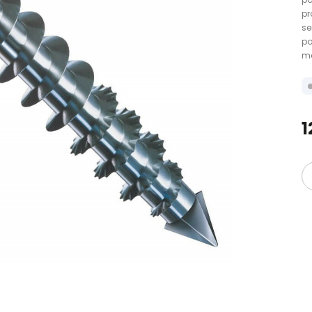
pr
se
po
ma
1
i