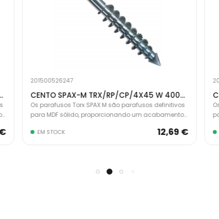
201500526247
2
RP/CP/4X40 W 4003530168468
CENTO SPAX-M TRX/RP/CP/4X45 W 4003530168475
s
Os parafusos Torx SPAX M são parafusos definitivos
Os
o
para MDF sólido, proporcionando um acabamento
p
profissional invisível. Cabeça de corte Spax com
pr
 €
12,69 €
EM STOCK
serrilhas retificadas e nervuras escareadas para
se
potência máxima de acionamento sem rachar a
p
madeira.
m