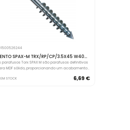
01500526244
20150052625
CENTO SPAX-M TRX/RP/CP/3.5X45 W4003530168444
 parafusos Torx SPAX M são parafusos definitivos
Os parafusos 
ara MDF sólido, proporcionando um acabamento
para MDF sól
ofissional invisível. Cabeça de corte Spax com
profissional i
6,69 €
EM STOCK
EM STOCK
rrilhas retificadas e nervuras escareadas para
serrilhas reti
otência máxima de acionamento sem rachar a
potência máx
adeira.
madeira.