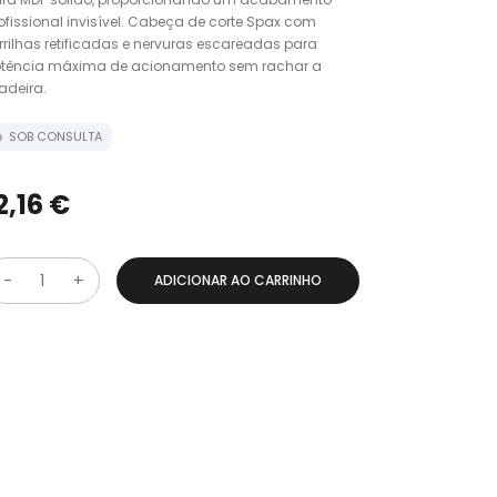
ofissional invisível. Cabeça de corte Spax com
rrilhas retificadas e nervuras escareadas para
tência máxima de acionamento sem rachar a
deira.
SOB CONSULTA
2,16 €
ADICIONAR AO CARRINHO
Q
u
a
n
t
d