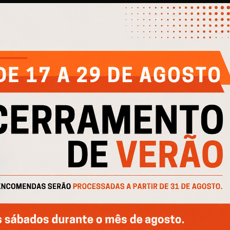
EMPRESA
AJUDA
IN
Quem Somos
Contactos
Cli
e
Produtos
Política de Privacidade
Cli
Catálogos
Política de Cookies
Cofinanciado por: