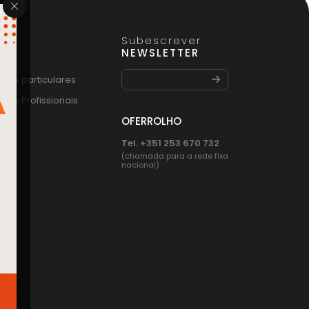
Subescrever
FO
NEWSLETTER
entes particulares
entes Profissionais
OFERROLHO
Tel. +351 253 670 732
(chamada para a rede fixa
nacional)