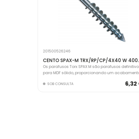
201500526246
CENTO SPAX-M TRX/RP/CP/4.5X50 W 4003530168512
CENTO SPAX-M TRX/
s definitivos
Os parafusos Torx SPAX M são parafusos definitivo
m acabamento
para MDF sólido, proporcionando um acabament
te Spax com
profissional invisível. Cabeça de corte Spax com
7,75 €
6,32
SOB CONSULTA
readas para
serrilhas retificadas e nervuras escareadas para
m rachar a
potência máxima de acionamento sem rachar a
madeira.