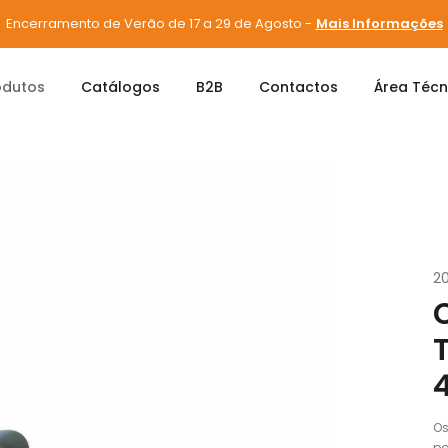
Encerramento de Verão de 17 a 29 de Agosto -
Mais Informações
odutos
Catálogos
B2B
Contactos
Área Técn
s e Parafusos
Parafusos
CENTO SPAX-M TRX/RP/CP/3.5X50 W 
2
Os
pa