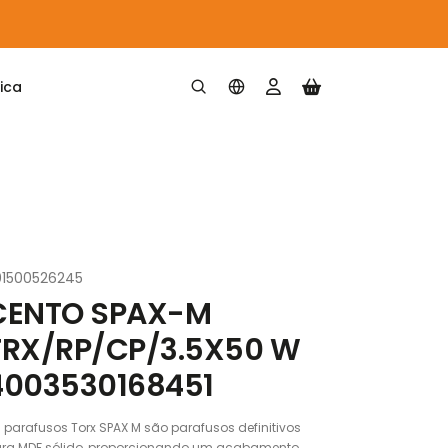
ica
4003530168451
01500526245
CENTO SPAX-M
TRX/RP/CP/3.5X50 W
4003530168451
 parafusos Torx SPAX M são parafusos definitivos
ra MDF sólido, proporcionando um acabamento