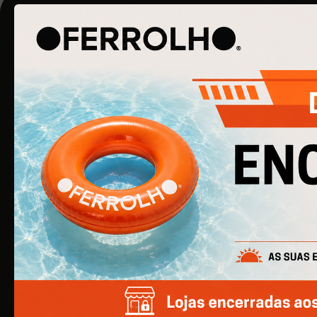
O Ferrolho iniciou a sua atividade em 1990. O qu
começou por ser uma simples empresa de
ferragens para construção civil, é agora uma
empresa de referência na área de Ferragens
para Mobiliário e Arquitetura.