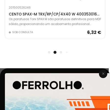
201500526246
CENTO SPAX-M TRX/RP/CP/4X40 W 4003530168468
Os parafusos Torx SPAX M são parafusos definitivos para MDF
sólido, proporcionando um acabamento profissional
invisível. Cabeça de corte Spax com serrilhas retificadas e
6,32 €
SOB CONSULTA
nervuras escareadas para potência máxima de
acionamento sem rachar a madeira.
O Ferrolho iniciou a sua atividade em 1990. O que começou
por ser uma simples empresa de ferragens para