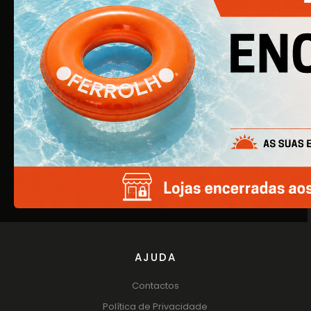
construção civil, é agora uma empresa de referência na
área de Ferragens para Mobiliário e Arquitetura.
EMPRESA
Quem Somos
Produtos
Catálogos
AJUDA
Contactos
Política de Privacidade