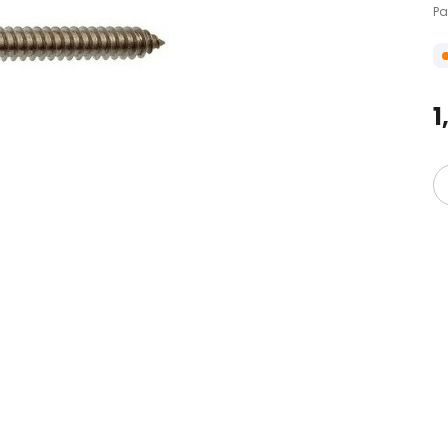
Pa
1
i