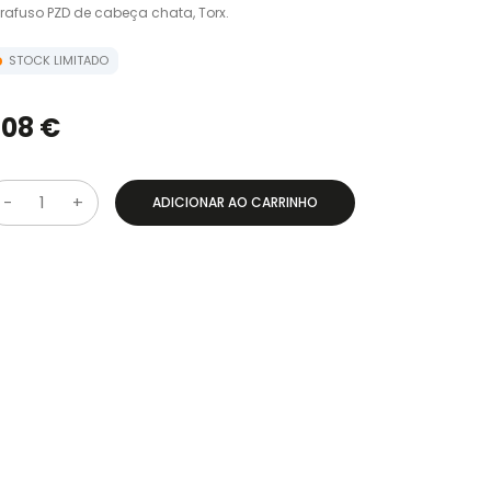
rafuso PZD de cabeça chata, Torx.
STOCK LIMITADO
,08 €
ADICIONAR AO CARRINHO
Q
u
a
n
t
d
a
d