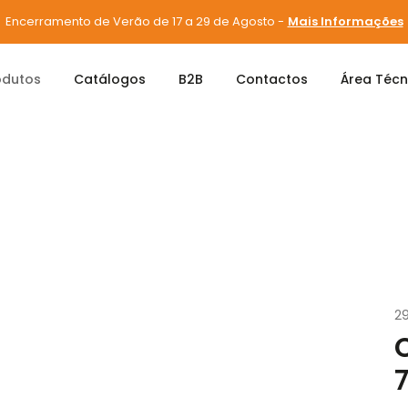
Encerramento de Verão de 17 a 29 de Agosto -
Mais Informações
odutos
Catálogos
B2B
Contactos
Área Técn
s e Parafusos
Parafusos
CENTO PARAFUSO PH 7505A ZINCADO
2