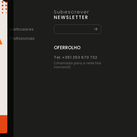
Subescrever
FO
NEWSLETTER
entes particulares
entes Profissionais
OFERROLHO
Tel. +351 253 670 732
(chamada para a rede fixa
nacional)