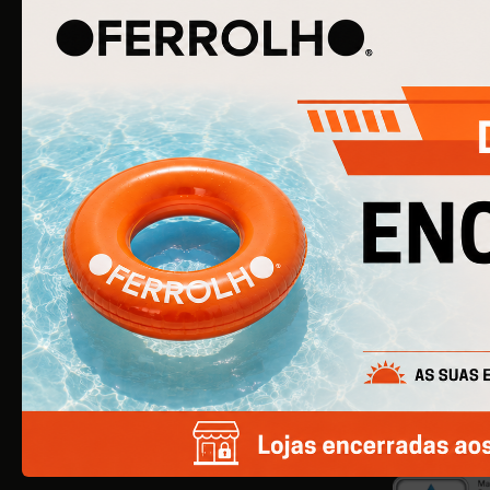
O Ferrolho iniciou a sua atividade em 1990. O qu
começou por ser uma simples empresa de
ferragens para construção civil, é agora uma
empresa de referência na área de Ferragens
para Mobiliário e Arquitetura.