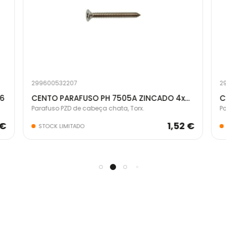
299600532207
2
16
CENTO PARAFUSO PH 7505A ZINCADO 4x50
Parafuso PZD de cabeça chata, Torx.
P
 €
1,52 €
STOCK LIMITADO