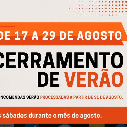
EMPRESA
AJUDA
IN
Quem Somos
Contactos
Cli
e
Produtos
Política de Privacidade
Cli
Catálogos
Política de Cookies
Cofinanciado por: