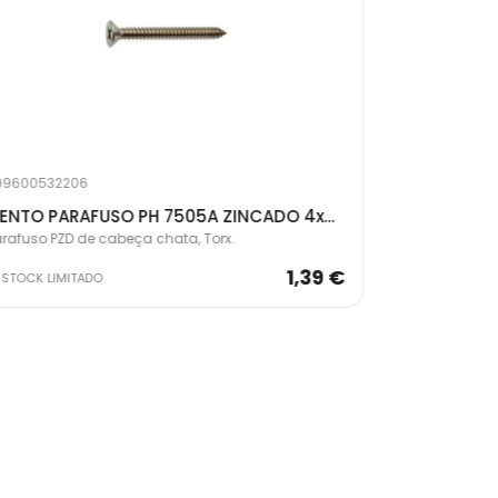
99600532206
299600532201
CENTO PARAFUSO PH 7505A ZINCADO 4x45
arafuso PZD de cabeça chata, Torx.
Parafuso PZD 
1,39 €
STOCK LIMITADO
EM STOCK