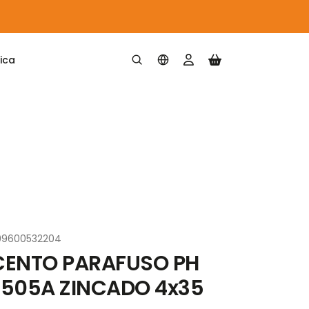
ica
 4x35
99600532204
CENTO PARAFUSO PH
7505A ZINCADO 4x35