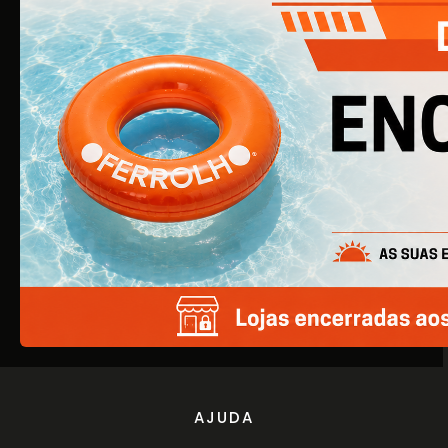
O Ferrolho iniciou a sua atividade em 1990. O que começou
por ser uma simples empresa de ferragens para
construção civil, é agora uma empresa de referência na
área de Ferragens para Mobiliário e Arquitetura.
EMPRESA
Quem Somos
Produtos
Catálogos
AJUDA