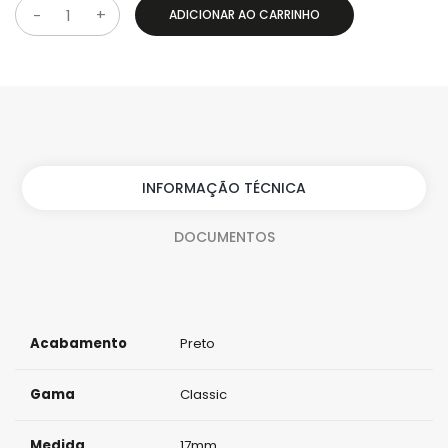
ADICIONAR AO CARRINHO
Q
u
a
n
t
i
INFORMAÇÃO TÉCNICA
d
DOCUMENTOS
a
d
e
Acabamento
Preto
Gama
Classic
Medida
17mm