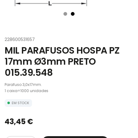
228600531657
MIL PARAFUSOS HOSPA PZ
17mm Ø3mm PRETO
015.39.548
Parafuso 3,0x17mm.
1 caixa=1000 unidades
EM STOCK
43,45 €