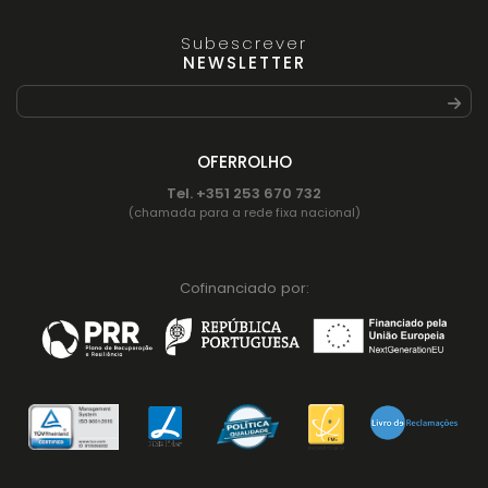
Subescrever
NEWSLETTER
OFERROLHO
Tel. +351 253 670 732
(chamada para a rede fixa nacional)
Cofinanciado por: