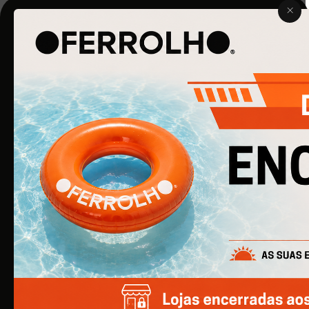
O Ferrolho iniciou a sua atividade em 1990. O que começou
por ser uma simples empresa de ferragens para
construção civil, é agora uma empresa de referência na
área de Ferragens para Mobiliário e Arquitetura.
EMPRESA
Quem Somos
Produtos
Catálogos