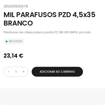
255000500678
MIL PARAFUSOS PZD 4,5x35
BRANCO
Parafusos de cabeça plana, ponta PZ, 186 HSI UNIFIX, zincado.
EM STOCK
23,14 €
ADICIONAR AO CARRINHO
Q
u
a
n
t