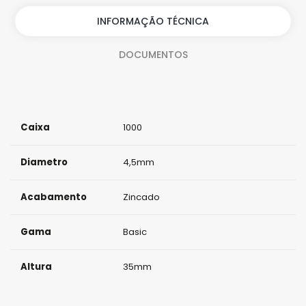
i
INFORMAÇÃO TÉCNICA
d
DOCUMENTOS
a
d
e
Caixa
1000
Diametro
4,5mm
Acabamento
Zincado
Gama
Basic
Altura
35mm