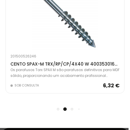
201500526246
CENTO SPAX-M TRX/RP/CP/4X40 W 4003530168468
Os parafusos Torx SPAX M são parafusos definitivos para MDF
sólido, proporcionando um acabamento profissional
invisível. Cabeça de corte Spax com serrilhas retificadas e
6,32 €
SOB CONSULTA
nervuras escareadas para potência máxima de
acionamento sem rachar a madeira.