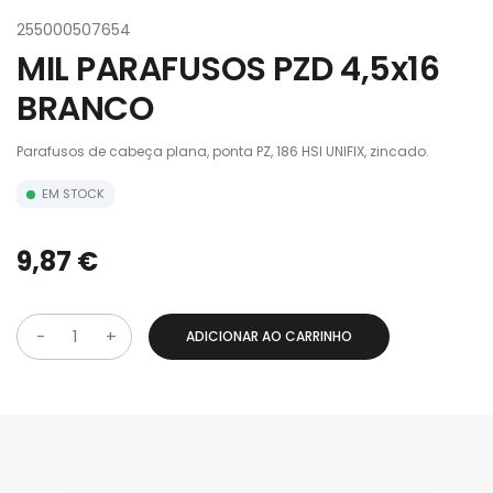
255000507654
MIL PARAFUSOS PZD 4,5x16
BRANCO
Parafusos de cabeça plana, ponta PZ, 186 HSI UNIFIX, zincado.
EM STOCK
9,87 €
ADICIONAR AO CARRINHO
Q
u
a
n
t