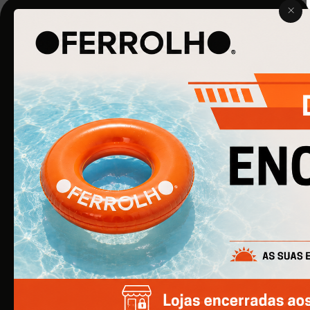
O Ferrolho iniciou a sua atividade em 1990. O que começou
por ser uma simples empresa de ferragens para
construção civil, é agora uma empresa de referência na
área de Ferragens para Mobiliário e Arquitetura.
EMPRESA
Quem Somos
Produtos
Catálogos