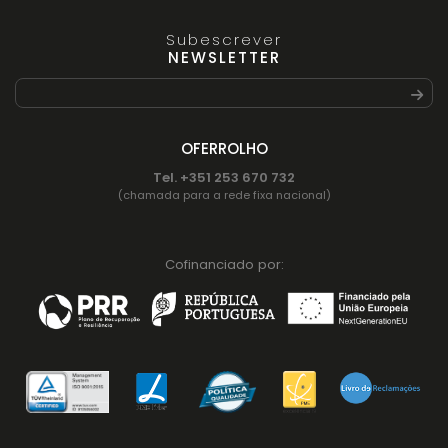
Subescrever
NEWSLETTER
OFERROLHO
Tel. +351 253 670 732
(chamada para a rede fixa nacional)
Cofinanciado por: