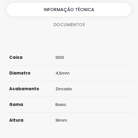
i
INFORMAÇÃO TÉCNICA
d
DOCUMENTOS
a
d
e
Caixa
1000
Diametro
4,5mm
Acabamento
Zincado
Gama
Basic
Altura
16mm