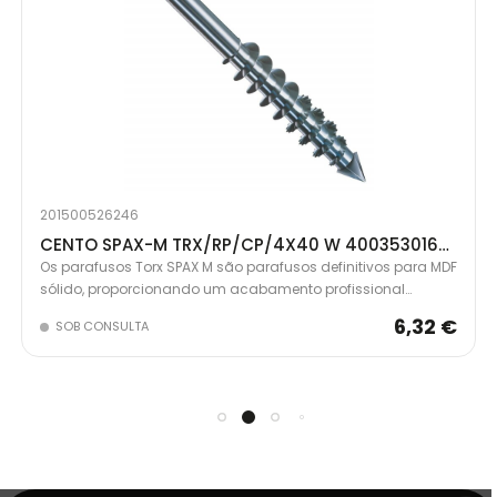
201500526246
CENTO SPAX-M TRX/RP/CP/4X40 W 4003530168468
Os parafusos Torx SPAX M são parafusos definitivos para MDF
sólido, proporcionando um acabamento profissional
invisível. Cabeça de corte Spax com serrilhas retificadas e
6,32 €
SOB CONSULTA
nervuras escareadas para potência máxima de
acionamento sem rachar a madeira.