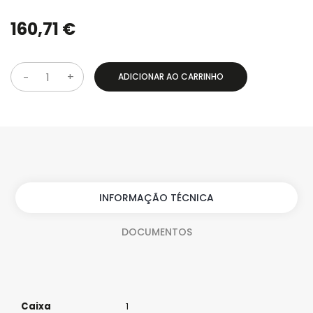
160,71 €
ADICIONAR AO CARRINHO
Q
u
a
n
t
i
INFORMAÇÃO TÉCNICA
d
DOCUMENTOS
a
d
e
Caixa
1