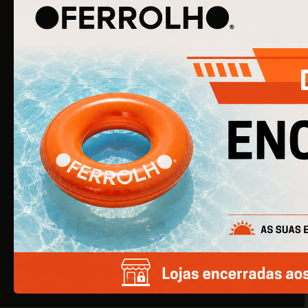
O Ferrolho iniciou a sua atividade em 1990. O que começou
por ser uma simples empresa de ferragens para
construção civil, é agora uma empresa de referência na
área de Ferragens para Mobiliário e Arquitetura.
EMPRESA
Quem Somos
Produtos
Catálogos