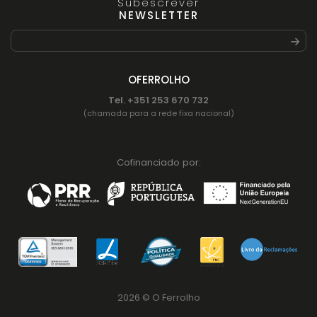
Subescrever
NEWSLETTER
OFERROLHO
Tel. +351 253 670 732
(chamada para a rede fixa nacional)
Cofinanciado por:
2026 © O Ferrolho