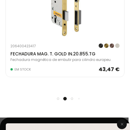
206400423417
FECHADURA MAG. T. GOLD IN.20.855.TG
Fechadura magnética de embutir para cilindro europeu.
43,47 €
EM STOCK