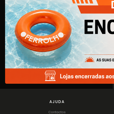
O Ferrolho iniciou a sua atividade em 1990. O que começou
por ser uma simples empresa de ferragens para
construção civil, é agora uma empresa de referência na
área de Ferragens para Mobiliário e Arquitetura.
EMPRESA
Quem Somos
Produtos
Catálogos
AJUDA
Contactos