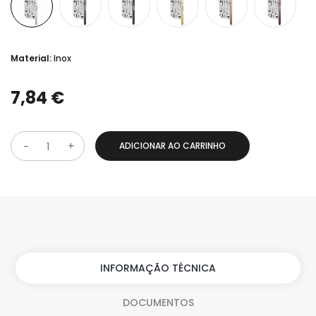
Material:
Inox
7,84 €
ADICIONAR AO CARRINHO
Q
u
a
n
t
i
INFORMAÇÃO TÉCNICA
d
DOCUMENTOS
a