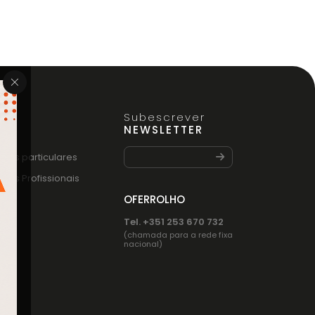
Subescrever
FO
NEWSLETTER
entes particulares
entes Profissionais
OFERROLHO
Tel. +351 253 670 732
(chamada para a rede fixa
nacional)