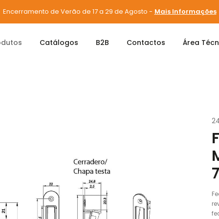
Encerramento de Verão de 17 a 29 de Agosto -
Mais Informações
odutos
Catálogos
B2B
Contactos
Área Técn
Magnética
FECHADURA MAGNÉTICA PRETO 7034614
2
Fe
re
fe