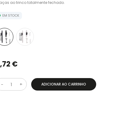
aças ao trinco totalmente fechado.
EM STOCK
,72 €
ADICIONAR AO CARRINHO
Q
u
a
n
t