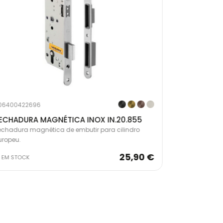
06400422696
2064004294
ECHADURA MAGNÉTICA INOX IN.20.855
FECHADURA
echadura magnética de embutir para cilindro
Fechadura ma
uropeu.
banho.
25,90 €
EM STOCK
EM STOCK