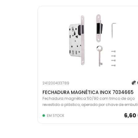
241200433789
FECHADURA MAGNÉTICA INOX 7034665
Fechadura magnética 50/90 com trinco de aço
revestido a plástico, operado por chave de embutir
A fechadura não possui saliências na parte fronta
6,60
EM STOCK
graças ao trinco totalmente fechado.