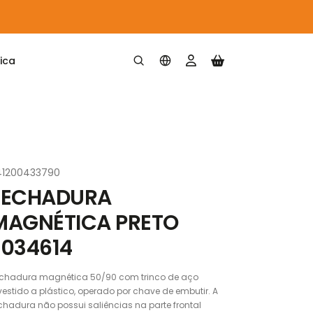
ica
41200433790
FECHADURA
MAGNÉTICA PRETO
7034614
chadura magnética 50/90 com trinco de aço
vestido a plástico, operado por chave de embutir. A
chadura não possui saliências na parte frontal