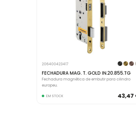
206400423417
FECHADURA MAG. T. GOLD IN.20.855.TG
 cilindro
Fechadura magnética de embutir para cilindro
europeu.
43,47 €
43,47
EM STOCK