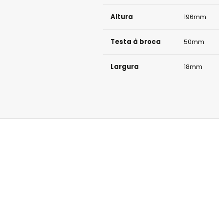
Altura
196mm
Testa à broca
50mm
Largura
18mm