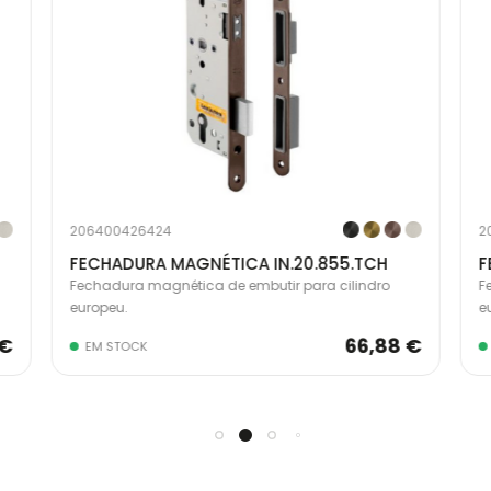
206400426424
2
FECHADURA MAGNÉTICA IN.20.855.TCH
F
Fechadura magnética de embutir para cilindro
F
europeu.
e
 €
66,88 €
EM STOCK