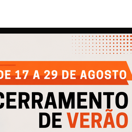
EMPRESA
AJUDA
IN
Quem Somos
Contactos
Cli
e
Produtos
Política de Privacidade
Cli
Catálogos
Política de Cookies
Cofinanciado por: