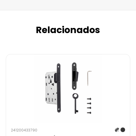
Relacionados
241200433790