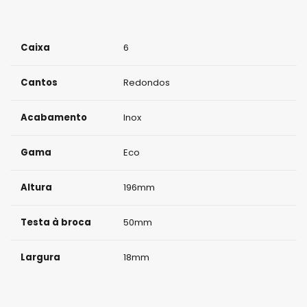
e
Caixa
6
Cantos
Redondos
Acabamento
Inox
Gama
Eco
Altura
196mm
Testa à broca
50mm
Largura
18mm