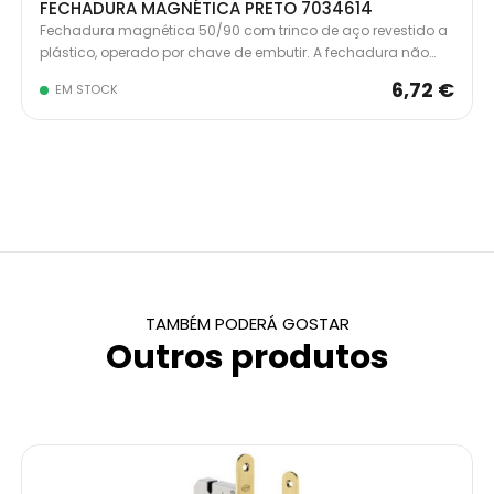
FECHADURA MAGNÉTICA PRETO 7034614
Fechadura magnética 50/90 com trinco de aço revestido a
plástico, operado por chave de embutir. A fechadura não
possui saliências na parte frontal graças ao trinco
6,72 €
EM STOCK
totalmente fechado.
TAMBÉM PODERÁ GOSTAR
Outros produtos