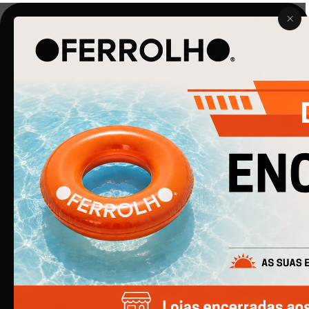
O Ferrolho iniciou a sua atividade em 1990. O que começou
por ser uma simples empresa de ferragens para
construção civil, é agora uma empresa de referência na
área de Ferragens para Mobiliário e Arquitetura.
EMPRESA
Quem Somos
Produtos
Catálogos