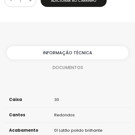
ADICIONAR AO CARRINHO
Q
u
a
n
t
i
INFORMAÇÃO TÉCNICA
d
DOCUMENTOS
a
d
e
Caixa
30
Cantos
Redondos
Acabamento
01 Latão polido brilhante