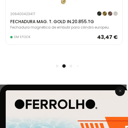
206400423417
FECHADURA MAG. T. GOLD IN.20.855.TG
Fechadura magnética de embutir para cilindro europeu.
43,47 €
EM STOCK
O Ferrolho iniciou a sua atividade em 1990. O que começou