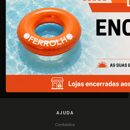
por ser uma simples empresa de ferragens para
construção civil, é agora uma empresa de referência na
área de Ferragens para Mobiliário e Arquitetura.
EMPRESA
Quem Somos
Produtos
Catálogos
AJUDA
Contactos