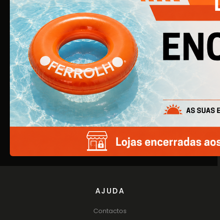
por ser uma simples empresa de ferragens para
construção civil, é agora uma empresa de referência na
área de Ferragens para Mobiliário e Arquitetura.
EMPRESA
Quem Somos
Produtos
Catálogos
AJUDA
Contactos