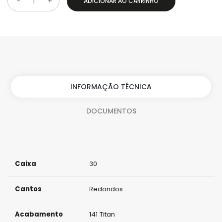
ADICIONAR AO CARRINHO
Q
u
a
n
t
i
INFORMAÇÃO TÉCNICA
d
DOCUMENTOS
a
d
e
Caixa
30
Cantos
Redondos
Acabamento
141 Titan