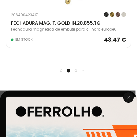
206400423417
FECHADURA MAG. T. GOLD IN.20.855.TG
Fechadura magnética de embutir para cilindro europeu.
43,47 €
EM STOCK
O Ferrolho iniciou a sua atividade em 1990. O que começou