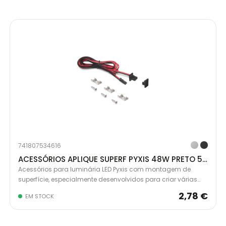
741807534616
ACESSÓRIOS APLIQUE SUPERF PYXIS 48W PRETO 5227417
Acessórios para luminária LED Pyxis com montagem de
superfície, especialmente desenvolvidos para criar várias
luminárias de comprimento reduzido. Permitem cortar a
2,78 €
EM STOCK
luminária original conforme as medidas desejadas,
oferecendo um design limpo e profissional com menos
desperdício de material.