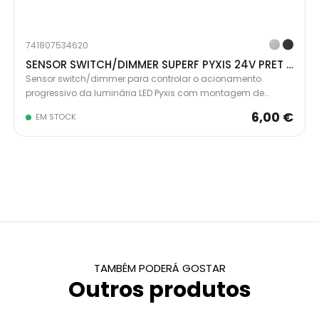
741807534620
SENSOR SWITCH/DIMMER SUPERF PYXIS 24V PRET 5227517
Sensor switch/dimmer para controlar o acionamento
progressivo da luminária LED Pyxis com montagem de
superfície. Possui função ON/OFF ativada por uma
6,00 €
EM STOCK
aproximação curta da mão ou função dimmer ativada por
uma aproximação prolongada. Com alcance de deteção
por proximidade de 5 cm e memória para ligar novamente
no último nível de luminosidade selecionado.
TAMBÉM PODERÁ GOSTAR
Outros produtos