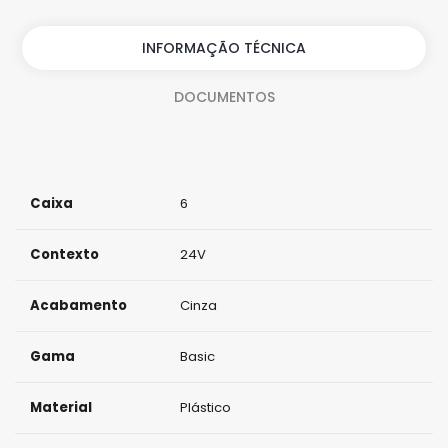
t
i
INFORMAÇÃO TÉCNICA
d
DOCUMENTOS
a
d
e
Caixa
6
Contexto
24V
Acabamento
Cinza
Gama
Basic
Material
Plástico