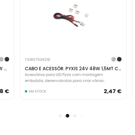
741807534218
7
IS 48W PRETO 5227417
CABO E ACESSÓR. PYXIS 24V 48W 1,5MT CINZA 5225421
Acessórios para LED Pyxis com montagem
A
embutida, desenvolvidos para criar várias
e
luminárias de comprimento reduzido. O cabo de
l
 €
2,47 €
EM STOCK
ia
alimentação tem 1,5 m de comprimento e conexão
a
Miniled, compatível com conversor de 24V DC (não
M
incluído).
i