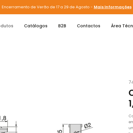
Encerramento de Verão de 17 a 29 de Agosto -
Mais Informações
odutos
Catálogos
B2B
Contactos
Área Técn
O PYXIS 24V 48W 1,5MT MINILED 5228520
7
Ca
em
um