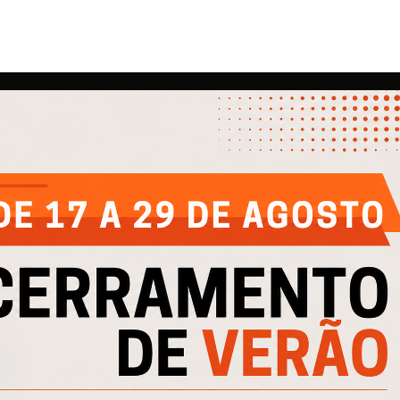
EMPRESA
AJUDA
IN
Quem Somos
Contactos
Cli
e
Produtos
Política de Privacidade
Cli
Catálogos
Política de Cookies
Cofinanciado por: