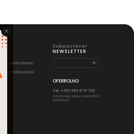
Subescrever
FO
NEWSLETTER
entes particulares
entes Profissionais
OFERROLHO
Tel. +351 253 670 732
(chamada para a rede fixa
nacional)