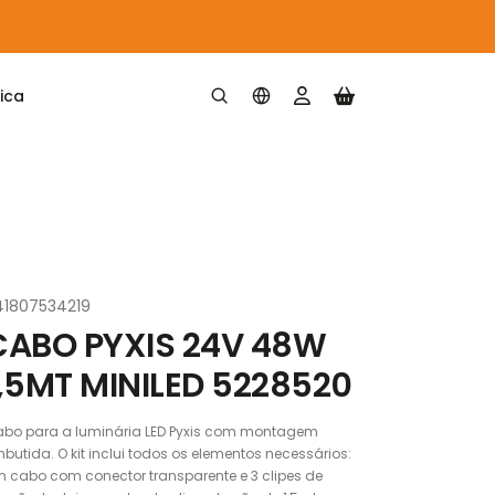
ica
41807534219
CABO PYXIS 24V 48W
1,5MT MINILED 5228520
bo para a luminária LED Pyxis com montagem
butida. O kit inclui todos os elementos necessários:
 cabo com conector transparente e 3 clipes de