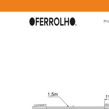
Pr
Home
Produtos
Iluminação
Pyxis
CAB