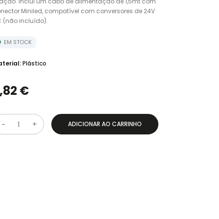
xação. Inclui um cabo de alimentação de 1,5mt com
nector Miniled, compatível com conversores de 24V
 (não incluído).
EM STOCK
terial:
Plástico
,82 €
ADICIONAR AO CARRINHO
Q
u
a
n
t