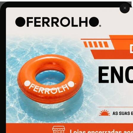
O Ferrolho iniciou a sua atividade em 1990. O que começou
por ser uma simples empresa de ferragens para
construção civil, é agora uma empresa de referência na
área de Ferragens para Mobiliário e Arquitetura.
EMPRESA
Quem Somos
Produtos
Catálogos