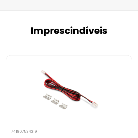
Imprescindíveis
741807534219