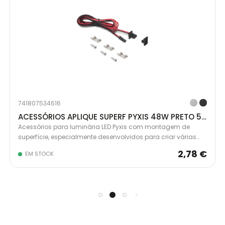
741807534616
ACESSÓRIOS APLIQUE SUPERF PYXIS 48W PRETO 5227417
Acessórios para luminária LED Pyxis com montagem de
superfície, especialmente desenvolvidos para criar várias
luminárias de comprimento reduzido. Permitem cortar a
2,78 €
EM STOCK
luminária original conforme as medidas desejadas,
oferecendo um design limpo e profissional com menos
desperdício de material.