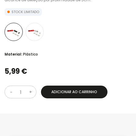
STOCK LIMITADO
Material:
Plástico
5,99 €
ADICIONAR AO CARRINHO
Q
u
a
n
t