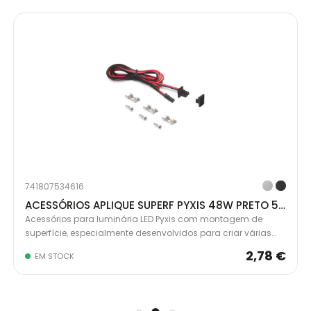
741807534616
ACESSÓRIOS APLIQUE SUPERF PYXIS 48W PRETO 5227417
Acessórios para luminária LED Pyxis com montagem de
superfície, especialmente desenvolvidos para criar várias
luminárias de comprimento reduzido. Permitem cortar a
2,78 €
EM STOCK
luminária original conforme as medidas desejadas,
oferecendo um design limpo e profissional com menos
desperdício de material.