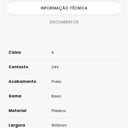
i
INFORMAÇÃO TÉCNICA
d
DOCUMENTOS
a
d
e
Caixa
6
Contexto
24V
Acabamento
Preto
Gama
Basic
Material
Plástico
Largura
1500mm