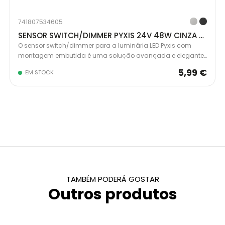
741807534605
SENSOR SWITCH/DIMMER PYXIS 24V 48W CINZA 5228221
O sensor switch/dimmer para a luminária LED Pyxis com
montagem embutida é uma solução avançada e elegante
para o controlo da iluminação. Graças à tecnologia de
5,99 €
EM STOCK
infravermelhos, permite ligar e desligar a luminária de forma
progressiva, com um alcance de deteção por proximidade
de 5cm.
TAMBÉM PODERÁ GOSTAR
Outros produtos