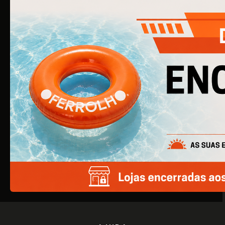
O Ferrolho iniciou a sua atividade em 1990. O que começou
por ser uma simples empresa de ferragens para
construção civil, é agora uma empresa de referência na
área de Ferragens para Mobiliário e Arquitetura.
EMPRESA
Quem Somos
Produtos
Catálogos