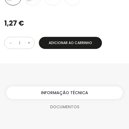
1,27 €
ADICIONAR AO CARRINHO
Q
u
a
n
t
i
INFORMAÇÃO TÉCNICA
d
DOCUMENTOS
a
d
e