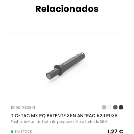
Relacionados
119900333861
TIC-TAC MX PQ BATENTE 36N ANTRAC 920.R036.76.00
Fecho tic-tac de batente pequeno. Mola forte de 36N.
1,27 €
EM STOCK