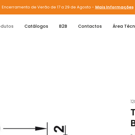
Encerramento de Verão de 17 a 29 de Agosto -
Mais Informações
odutos
Catálogos
B2B
Contactos
Área Técn
TAMPA MAXIFIX BRANCA 262.87.790
1