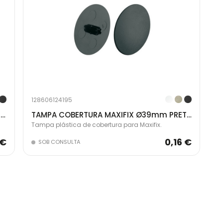
128606124195
TAMPA COBERTURA MAXIFIX Ø39mm NIQ. 262.87.690
TAMPA COBERTURA MAXIFIX Ø39mm PRETO 262.87.390
Tampa plástica de cobertura para Maxifix.
 €
0,16 €
SOB CONSULTA