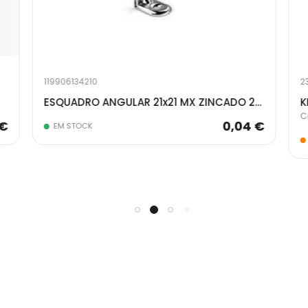
119906134210
2
ESQUADRO ANGULAR 21x21 MX ZINCADO 217.0017.40
K
C
 €
0,04 €
EM STOCK