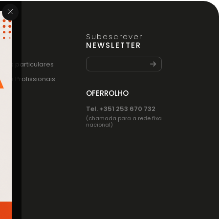
Subescrever
FO
NEWSLETTER
entes particulares
entes Profissionais
OFERROLHO
Tel. +351 253 670 732
(chamada para a rede fixa
nacional)