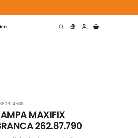
ica
28606114588
TAMPA MAXIFIX
BRANCA 262.87.790