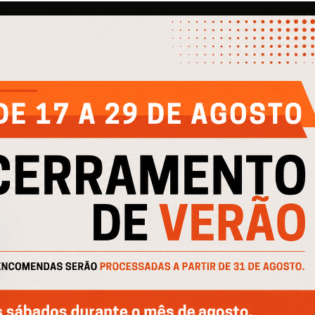
EMPRESA
AJUDA
IN
Quem Somos
Contactos
Cli
e
Produtos
Política de Privacidade
Cli
Catálogos
Política de Cookies
Cofinanciado por: