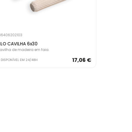
36406202103
23640620210
ILO CAVILHA 6x30
KILO CAVIL
avilha de madeira em faia.
Cavilha de m
17,06 €
DISPONÍVEL EM 24/48H
EM STOCK