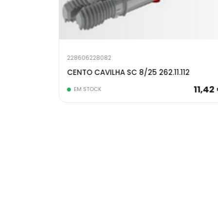
228606228082
CONETOR UNIVERS IXCONNECT UC16/64 PRETO 262.00.100
CENTO CAVILHA SC 8/25 262.11.112
ções. Redução
11,42
EM STOCK
ita qualquer
nente do
0,67 €
to, engate e
veis.