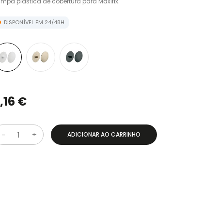
mpa plástica de cobertura para Maxifix.
DISPONÍVEL EM 24/48H
,16 €
ADICIONAR AO CARRINHO
Q
u
a
n
t