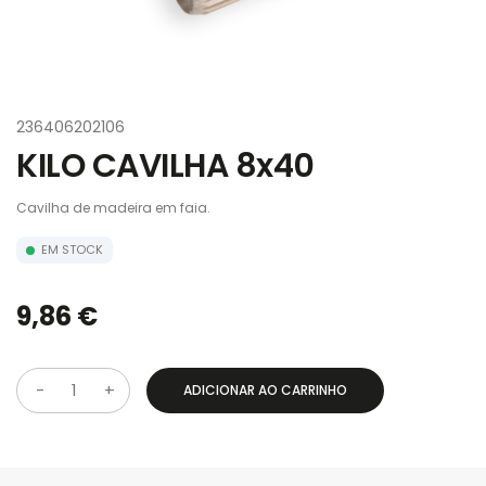
236406202106
KILO CAVILHA 8x40
Cavilha de madeira em faia.
EM STOCK
9,86 €
ADICIONAR AO CARRINHO
Q
u
a