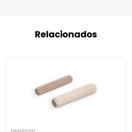
Relacionados
236406221327