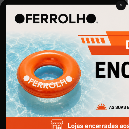
O Ferrolho iniciou a sua atividade em 1990. O que começou
por ser uma simples empresa de ferragens para
construção civil, é agora uma empresa de referência na
área de Ferragens para Mobiliário e Arquitetura.
EMPRESA
Quem Somos
Produtos
Catálogos