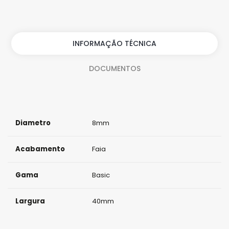
n
t
i
INFORMAÇÃO TÉCNICA
d
DOCUMENTOS
a
d
e
Diametro
8mm
Acabamento
Faia
Gama
Basic
Largura
40mm