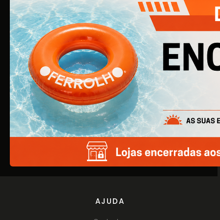
O Ferrolho iniciou a sua atividade em 1990. O que começou
por ser uma simples empresa de ferragens para
construção civil, é agora uma empresa de referência na
área de Ferragens para Mobiliário e Arquitetura.
EMPRESA
Quem Somos
Produtos
Catálogos
AJUDA