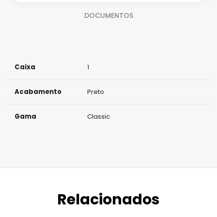
d
DOCUMENTOS
a
d
e
Caixa
1
Acabamento
Preto
Gama
Classic
Relacionados