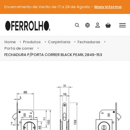
Encerramento de Verão de 17 a 29 de Agosto -
Mais Informações
Home
Produtos
Carpintaria
Fechaduras
Porta de correr
FECHADURA P/PORTA CORRER BLACK PEARL 2849-153