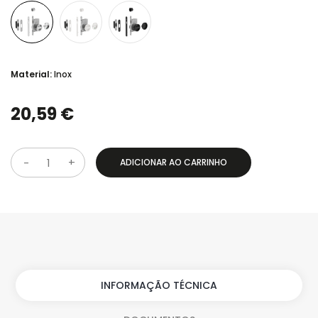
Material:
Inox
20,59 €
ADICIONAR AO CARRINHO
Q
u
a
n
t
i
INFORMAÇÃO TÉCNICA
d