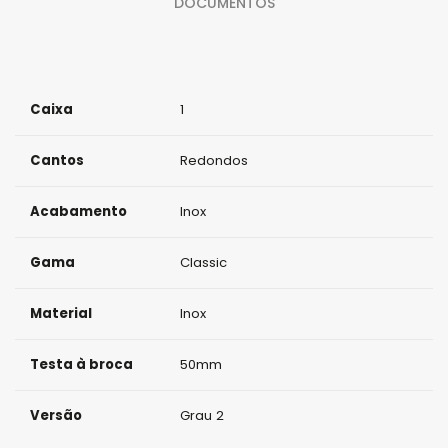
DOCUMENTOS
a
d
e
Caixa
1
Cantos
Redondos
Acabamento
Inox
Gama
Classic
Material
Inox
Testa à broca
50mm
Versão
Grau 2