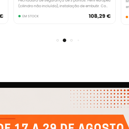
Fechadura de segurança de 3 pontos. Perfil europeu
M
(cilindro não incluído), instalação de embutir. Com
e
escudo E700L para segurança extra.
c
 €
108,29 €
EM STOCK
EMPRESA
AJUDA
IN
Quem Somos
Contactos
Cli
e
Produtos
Política de Privacidade
Cli