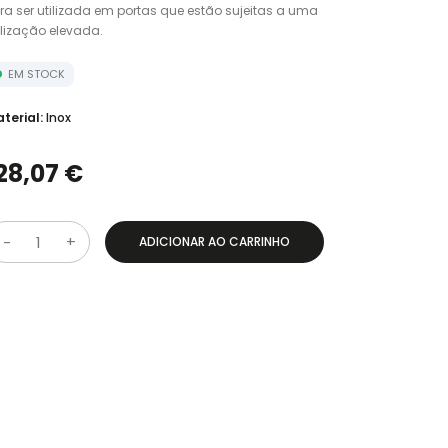
ra ser utilizada em portas que estão sujeitas a uma
ilização elevada.
EM STOCK
terial:
Inox
28,07 €
ADICIONAR AO CARRINHO
Q
u
a
n
t
d