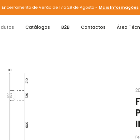
Encerramento de Verão de 17 a 29 de Agosto -
Mais Informações
odutos
Catálogos
B2B
Contactos
Área Técn
Segurança
FECHAD 3P C/ESC S/CIL PRETO RAL9005 IN.20.003.K
2
I
Fe