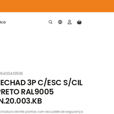
ica
B
06400433536
FECHAD 3P C/ESC S/CIL
PRETO RAL9005
N.20.003.KB
chadura de três pontos com escudete de segurança.