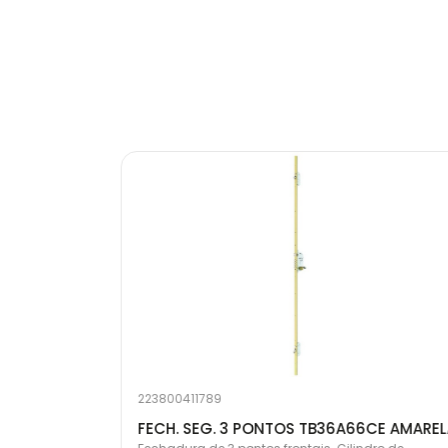
223800411789
FECHADURA SEG. 1 PONTO S/CIL. INOX R200B6SCAI
FECH. SEG. 3 PONTOS TB36A66CE AMARE