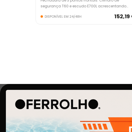
 com trinco e
Fechadura de 3 pontos frontais. Cilindro de
segurança T60 e escudo E700L acrescentando
segurança extra.
54,01 €
152,19
DISPONÍVEL EM 24/48H
O Ferrolho iniciou a sua atividade em 1990. O qu