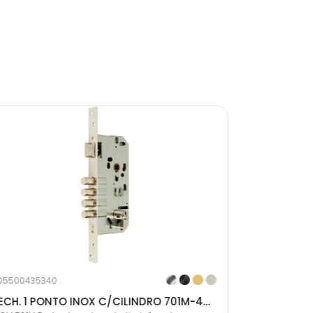
05500435340
20550043533
FECH. 1 PONTO INOX C/CILINDRO 701M-4608A341