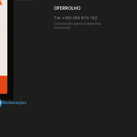
OFERROLHO
Tel. +351 253 670 732
(chamada para a rede fixa
nacional)