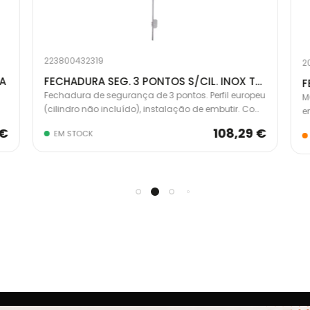
223800432319
2
LA
FECHADURA SEG. 3 PONTOS S/CIL. INOX TLB36SCCAI
Fechadura de segurança de 3 pontos. Perfil europeu
M
(cilindro não incluído), instalação de embutir. Com
e
escudo E700L para segurança extra.
c
 €
108,29 €
EM STOCK