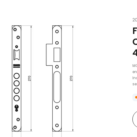
2
MC
en
In
se