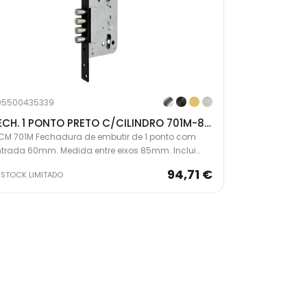
05500435339
FECH. 1 PONTO PRETO C/CILINDRO 701M-8608AH51
CM 701M Fechadura de embutir de 1 ponto com
ntrada 60mm. Medida entre eixos 85mm. Inclui
ilindro segurança 35x35 e escudete de segurança.
94,71 €
STOCK LIMITADO