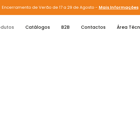
Encerramento de Verão de 17 a 29 de Agosto -
Mais Informações
odutos
Catálogos
B2B
Contactos
Área Técn
Segurança
FECH. 1 PONTO INOX C/CILINDRO 701M-4608A341