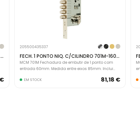
205500435337
2
FECH. 1 PONTO LATÃO C/CILINDRO 701M-2608A341
FECH. 1 PONTO NIQ. C/CILINDRO 701M-1608A341
MCM 701M Fechadura de embutir de 1 ponto com
M
entrada 60mm. Medida entre eixos 85mm. Inclui
e
a.
cilindro segurança 35x35 e escudete de segurança.
c
 €
81,18 €
EM STOCK