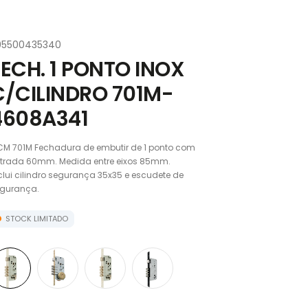
05500435340
FECH. 1 PONTO INOX
C/CILINDRO 701M-
4608A341
M 701M Fechadura de embutir de 1 ponto com
trada 60mm. Medida entre eixos 85mm.
clui cilindro segurança 35x35 e escudete de
gurança.
STOCK LIMITADO