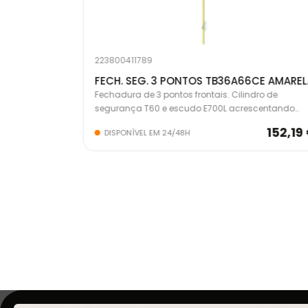
223800411789
FECHADURA SEG. 1 PONTO S/CIL. INOX R200B6SCAI
FECH. SEG. 3 PONTOS TB36A66CE AMARE
 com trinco e
Fechadura de 3 pontos frontais. Cilindro de
segurança T60 e escudo E700L acrescentando
segurança extra.
54,01 €
152,19
DISPONÍVEL EM 24/48H