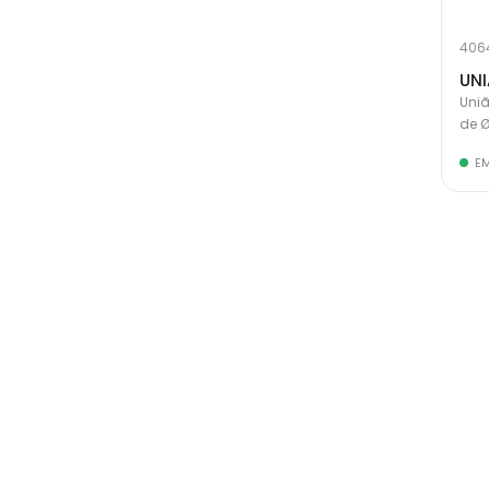
406
UNI
Uniã
de 
E