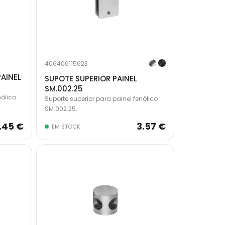
406406115623
PAINEL
SUPOTE SUPERIOR PAINEL
SM.002.25
nólico
Suporte superior para painel fenólico
SM.002.25.
.45 €
3.57 €
EM STOCK