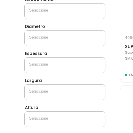
Diametro
406
SUP
Supo
Espessura
SM.0
E
Largura
Altura