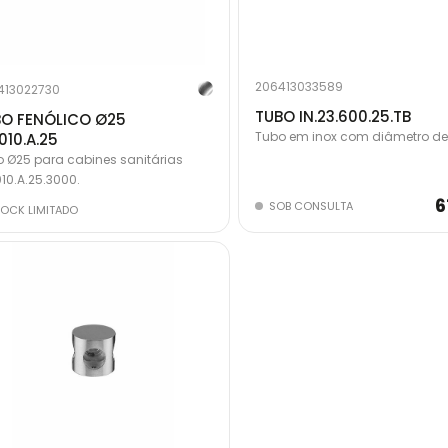
206413033589
413022730
TUBO IN.23.600.25.TB
O FENÓLICO Ø25
Tubo em inox com diâmetro d
010.A.25
 Ø25 para cabines sanitárias
10.A.25.3000.
6
SOB CONSULTA
OCK LIMITADO