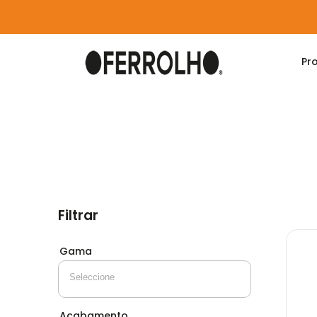
Pr
Home
Produtos
Fenólico
Tubos e Suport
Filtrar
Gama
Acabamento