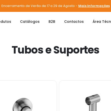
Encerramento de Verão de 17 a 29 de Agosto -
Mais Informações
odutos
Catálogos
B2B
Contactos
Área Técn
es
Tubos e Suportes