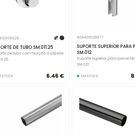
406406128677
413006928
SUPORTE SUPERIOR PARA 
ORTE DE TUBO SM.011.25
SM.012
rte de tubo com fixação à parede
Suporte superior para painel fe
11.25.
SM.012.
6.46 €
8
M STOCK
EM STOCK