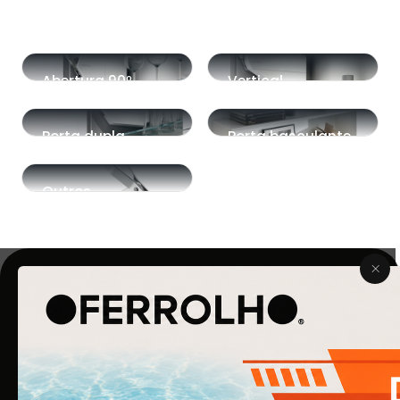
Abertura 90º
Vertical
Porta dupla
Porta basculante
Outros
O Ferrolho iniciou a sua atividade em 1990. O que começou
por ser uma simples empresa de ferragens para