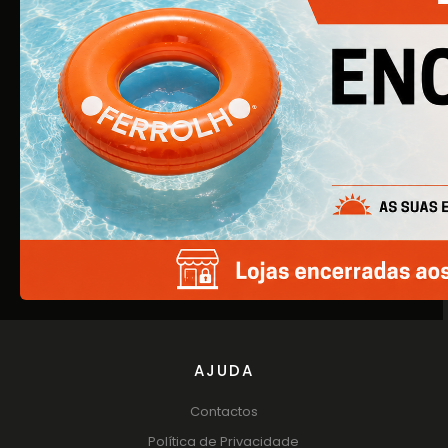
construção civil, é agora uma empresa de referência na
área de Ferragens para Mobiliário e Arquitetura.
EMPRESA
Quem Somos
Produtos
Catálogos
AJUDA
Contactos
Política de Privacidade