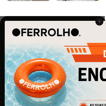
Retangular
De elevador e
extraíveis
O Ferrolho iniciou a sua atividade em 1990. O que começou
por ser uma simples empresa de ferragens para
construção civil, é agora uma empresa de referência na
área de Ferragens para Mobiliário e Arquitetura.
EMPRESA
Quem Somos