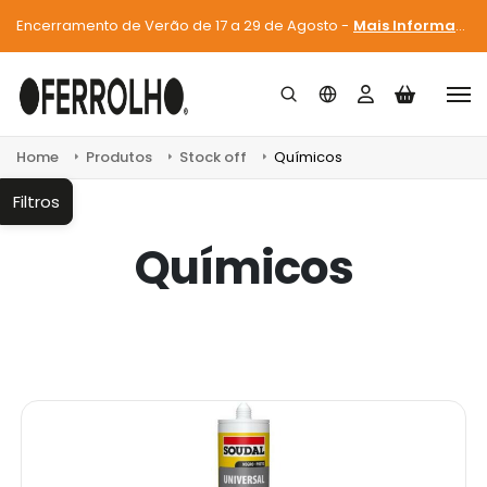
Encerramento de Verão de 17 a 29 de Agosto -
Mais Informações
Home
Produtos
Stock off
Químicos
Filtros
Químicos