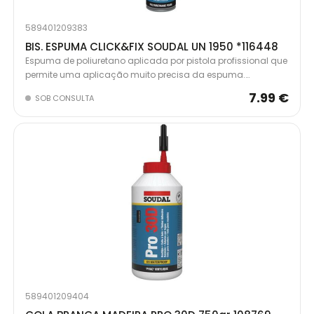
589401209383
BIS. ESPUMA CLICK&FIX SOUDAL UN 1950 *116448
Espuma de poliuretano aplicada por pistola profissional que
permite uma aplicação muito precisa da espuma.
Especialmente desenhada para grandes projetos onde é
7.99 €
SOB CONSULTA
necessário usar uma grande quantidade de espuma num
curto espaço de tempo. Equipada com o adaptador de
rosca normal e com o sistema adaptador patenteado
Click&Fix em latas de aerossol de 750mL.
589401209404