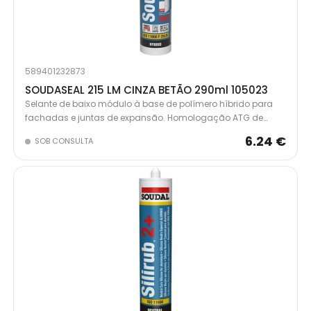
589401232873
SOUDASEAL 215 LM CINZA BETÃO 290ml 105023
Selante de baixo módulo à base de polímero híbrido para
fachadas e juntas de expansão. Homologação ATG de
acordo com ISO 11600 F25LM. Excelente resistência UV e
6.24 €
SOB CONSULTA
aderência em superfícies porosas e não porosas.
Especialmente adequado para a selagem permanente de
juntas de expansão que estão expostas a condições
atmosféricas. Pode ser pintado. Disponível em cartuchos de
290mL e bolsas de alumínio de 600mL em várias cores.