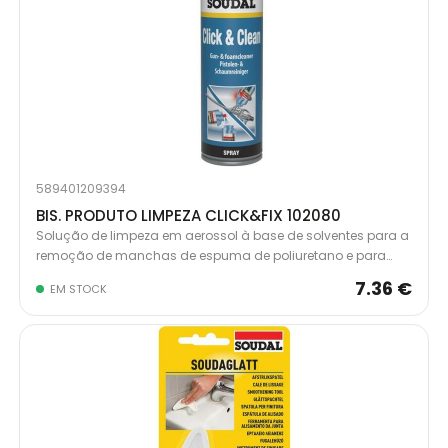
589401209394
BIS. PRODUTO LIMPEZA CLICK&FIX 102080
Solução de limpeza em aerossol à base de solventes para a
remoção de manchas de espuma de poliuretano e para
limpeza e manutenção da pistola "Click&Fix". Disponível em
7.36 €
EM STOCK
latas de 500mL.