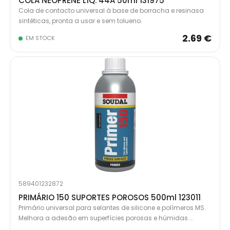
COLA NEOPRENE LÍQ. 44A 50ml 131975
Cola de contacto universal à base de borracha e resinasa
sintéticas, pronta a usar e sem tolueno.
2.69 €
EM STOCK
589401232872
PRIMÁRIO 150 SUPORTES POROSOS 500ml 123011
Primário universal para selantes de silicone e polímeros MS.
Melhora a adesão em superfícies porosas e húmidas.
Disponível em garrafas de alumínio de 500ml.