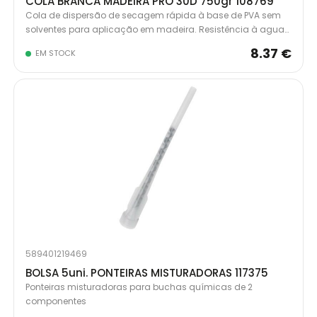
COLA BRANCA MADEIRA PRO 30D 750gr 108769
Cola de dispersão de secagem rápida à base de PVA sem
solventes para aplicação em madeira. Resistência à agua
classe D3 segundo a norma EN204, excelente desempenho
8.37 €
EM STOCK
em madeiras tropicais em interior e exterior.
589401219469
BOLSA 5uni. PONTEIRAS MISTURADORAS 117375
Ponteiras misturadoras para buchas químicas de 2
componentes