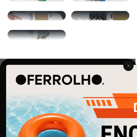
Palanca
Vidro
Ímans
De código
Outras
O Ferrolho iniciou a sua atividade em 1990. O que começou
por ser uma simples empresa de ferragens para
construção civil, é agora uma empresa de referência na
área de Ferragens para Mobiliário e Arquitetura.