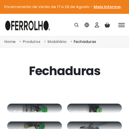
Encerramento de Verão de 17 a 29 de Agosto -
Mais Informações
Home
Produtos
Mobiliário
Fechaduras
Fechaduras
Sobrepostas
Vareta