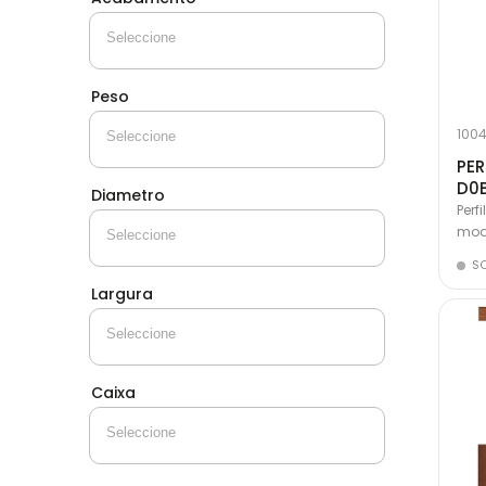
Peso
1004
PER
D0
Diametro
Perf
mode
S
Largura
Caixa