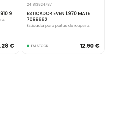
241813924787
910 9
ESTICADOR EVEN 1.970 MATE
7089662
ro.
Esticador para portas de roupeiro.
7.28 €
12.90 €
EM STOCK