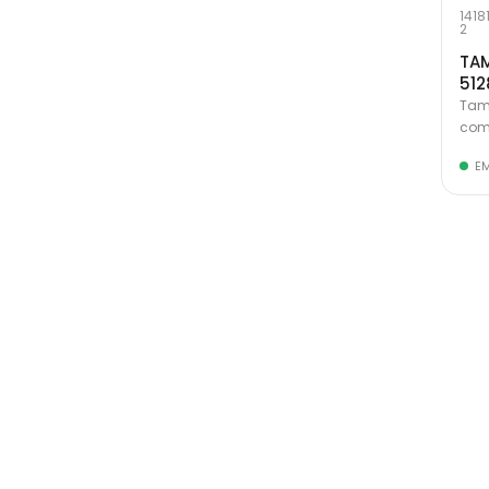
1418
2
TAM
512
Tamp
com
E