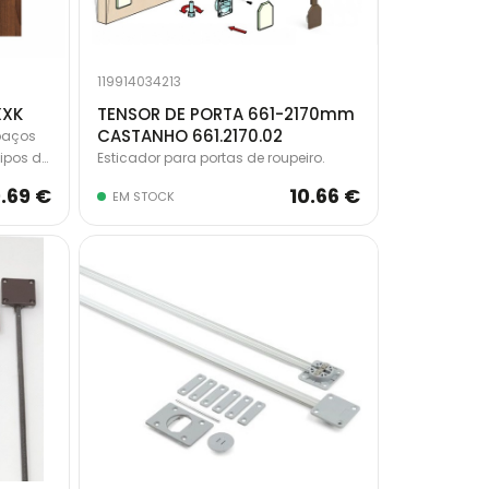
119914034213
XXK
TENSOR DE PORTA 661-2170mm
CASTANHO 661.2170.02
spaços
ipos de
Esticador para portas de roupeiro.
h, para
.69 €
10.66 €
EM STOCK