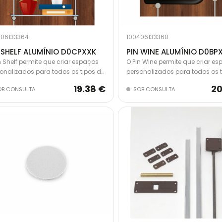
406133364
100406133360
 SHELF ALUMÍNIO D0CPXXK
PIN WINE ALUMÍNIO D0BP
n Shelf permite que criar espaços
O Pin Wine permite que criar e
onalizados para todos os tipos de
personalizados para todos os t
eleiras. Tratamento soft touch,
garrafas. Tratamento soft touc
19.38 €
20
OB CONSULTA
SOB CONSULTA
 uma maior estabilidade dos
uma maior estabilidade dos
entos. Aconselha-se o uso de
elementos.
eleira com profundidade de
mm.