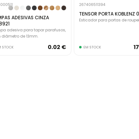
1000511
267406511394
TENSOR PORTA KOBLENZ 0
PAS ADESIVAS CINZA
Esticador para portas de roupei
8921
a adesiva para tapar parafusos,
 diâmetro de 13mm.
0.02 €
1
M STOCK
EM STOCK