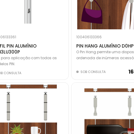
06133361
100406133366
FIL PIN ALUMÍNIO
PIN HANG ALUMÍNIO D0H
B3LU300P
O Pin Hang permite uma dispo
il para aplicação com todos os
ordenada de inúmeros acessór
los PIN.
objetos de uso diário. O siste
ser utilizado em vários ambien
1
SOB CONSULTA
OB CONSULTA
casa, como entradas, salas de 
wc, cozinha, e escritório. As
composições podem ser feitas 
ou horizontalmente.