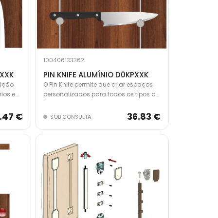
100406133362
PXXK
PIN KNIFE ALUMÍNIO D0KPXXK
sição
O Pin Knife permite que criar espaços
ios e
personalizados para todos os tipos de
ma pode
facas. Tratamento soft touch, para
tes da
uma maior estabilidade dos
6.47 €
36.83 €
SOB CONSULTA
estar,
elementos.
vertical