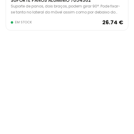
SUPORTE PANOS ALUMINIO 7054362
Suporte de panos, dois braços, podem girar 90°. Pode fixar-
se tanto no lateral do móvel assim como por debaixo do
tampo. Extensível.
26.74 €
EM STOCK