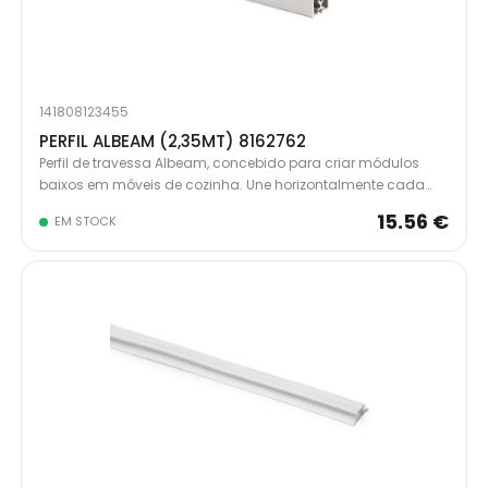
141808123455
PERFIL ALBEAM (2,35MT) 8162762
Perfil de travessa Albeam, concebido para criar módulos
baixos em móveis de cozinha. Une horizontalmente cada
lado do móvel, criando uma união sólida e estável. Foi
15.56 €
EM STOCK
especialmente concebida para a montagem de um móvel
base para forno ou lava-loiça, uma vez que a sua função é
montar o móvel com um encaixe forte e resistente para evitar
movimentos.