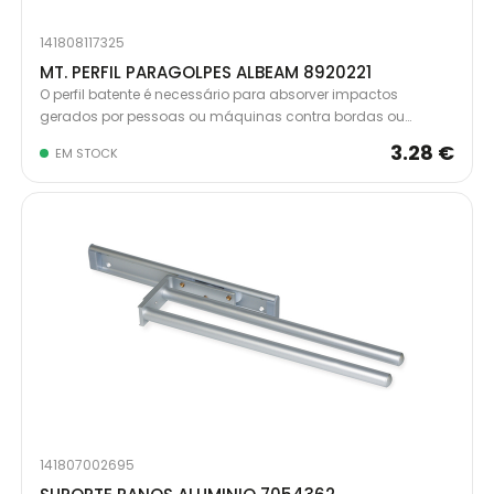
141808117325
MT. PERFIL PARAGOLPES ALBEAM 8920221
O perfil batente é necessário para absorver impactos
gerados por pessoas ou máquinas contra bordas ou
cantos. Evitam deterioração ou arranhões em móveis ou
3.28 €
EM STOCK
paredes.
141807002695