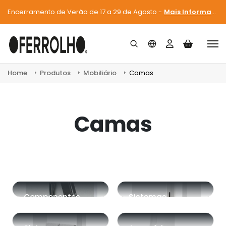
Encerramento de Verão de 17 a 29 de Agosto -
Mais Informações
Home
Produtos
Mobiliário
Camas
Camas
Componentes
Sistemas
para camas à
elevatórios