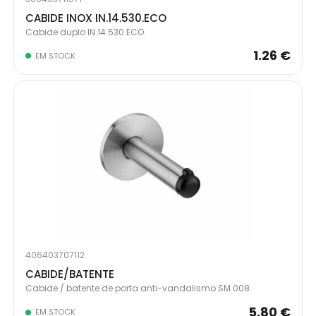
CABIDE INOX IN.14.530.ECO
Cabide duplo IN.14.530.ECO.
1.26 €
EM STOCK
406403707112
CABIDE/BATENTE
Cabide / batente de porta anti-vandalismo SM.008.
5.80 €
EM STOCK