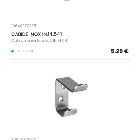
106403703351
CABIDE INOX IN.14.541
Cabide para fenólico IN.14.541.
5.29 €
EM STOCK
306403711571