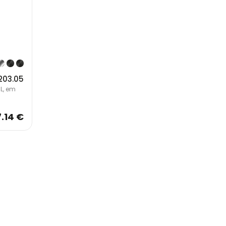
.203.05
L, em
7.14 €