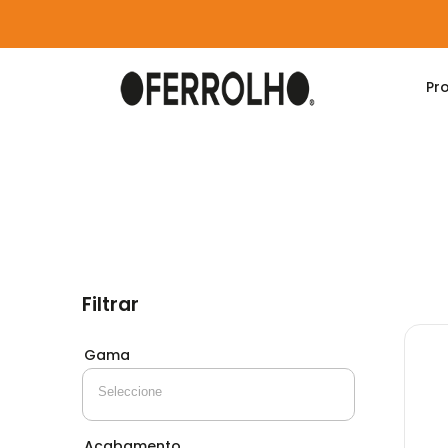
Pr
Home
Produtos
WC
Baldes
Filtrar
Gama
Acabamento