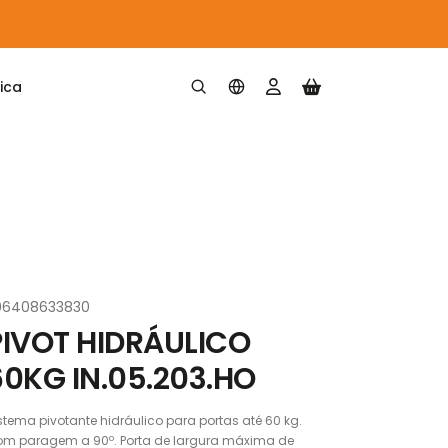
ica
O
06408633830
PIVOT HIDRÁULICO
60KG IN.05.203.HO
stema pivotante hidráulico para portas até 60 kg.
m paragem a 90º. Porta de largura máxima de