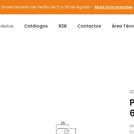
Encerramento de Verão de 17 a 29 de Agosto -
Mais Informações
odutos
Catálogos
B2B
Contactos
Área Técn
e Pivots
Pivots com mola
PIVOT HIDRÁULICO 60KG IN.05.203.H
2
Si
Co