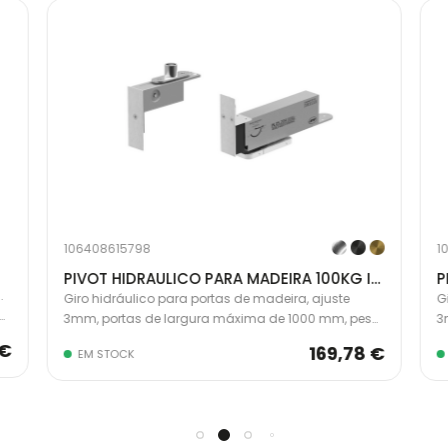
106408615798
1
PIVOT HIDRAULICO PARA MADEIRA 100KG IN.05.204
P
.
Giro hidráulico para portas de madeira, ajuste
G
3mm, portas de largura máxima de 1000 mm, peso
3
100kg e espessura mínima de 40 mm, inox.
e
 €
169,78 €
EM STOCK