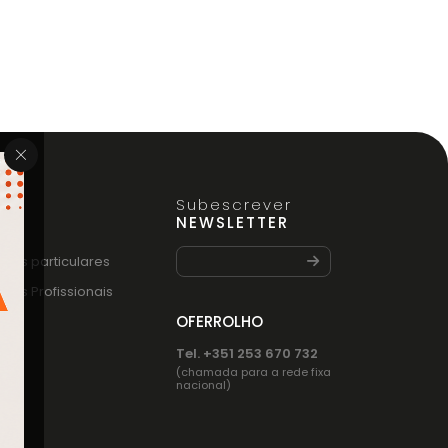
Subescrever
FO
NEWSLETTER
entes particulares
entes Profissionais
OFERROLHO
Tel. +351 253 670 732
(chamada para a rede fixa
nacional)