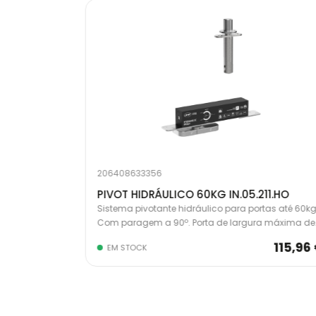
206408633356
213.HO
PIVOT HIDRÁULICO 60KG IN.05.211.HO
tas até 100kg.
Sistema pivotante hidráulico para portas até 60kg
sura mínima
Com paragem a 90º. Porta de largura máxima de
1000mm, espessura 30-50mm.
167,25 €
115,96
EM STOCK