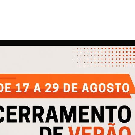
EMPRESA
AJUDA
IN
Quem Somos
Contactos
Cli
e
Produtos
Política de Privacidade
Cli
Catálogos
Política de Cookies