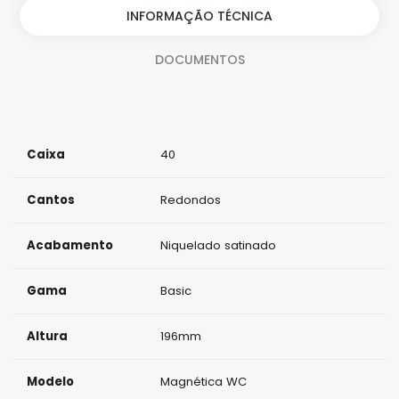
i
INFORMAÇÃO TÉCNICA
d
DOCUMENTOS
a
d
e
Caixa
40
Cantos
Redondos
Acabamento
Niquelado satinado
Gama
Basic
Altura
196mm
Modelo
Magnética WC