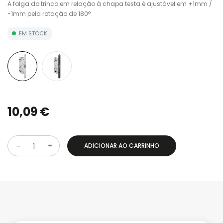
A folga do trinco em relação à chapa testa é ajustável em +1mm /
-1mm pela rotação de 180º
EM STOCK
10,09 €
ADICIONAR AO CARRINHO
Q
u
a
n
t