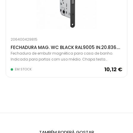
206400429815
FECHADURA MAG. WC BLACK RAL9005 IN.20.836.60.B
Fechadura de embutir magnética para casa de banho.
Indicada para portas com uso médio. Chapa testa
magnética reversível e ajustável por posição. A folga do
10,12 €
EM STOCK
trinco em relação à chapa testa é ajustável em +1mm /
-1mm pela rotação de 180º
TAMBÉM PODERÁ GOSTAR